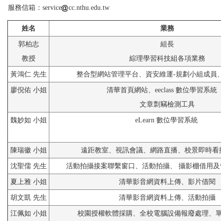
服務信箱：service
cc.nthu.edu.tw
姓名
業務
郭柏志
組長
教授
綜理學習科技組各項業務
黃鴻仁 先生
整合型網站管理平台、資安維運-規劃小組成員
廖倪佑 小姐
清華首頁網站、eeclass 數位學習系統
文章剽竊檢測工具
魏妙如 小姐
eLearn
數位學習系統
陳瑞徽 小姐
遠距教室、視訊會議、網路直播、校景即時看
沈聖儒 先生
活動拍攝接案聯繫窗口、活動拍攝、 攝影棚借用
夏上雅 小姐
清華影音網資料上傳、影片借閱
胡文凱 先生
清華影音網資料上傳、活動拍攝
江佩如 小姐
校園授權軟體採購、全校電腦設備報廢處理、