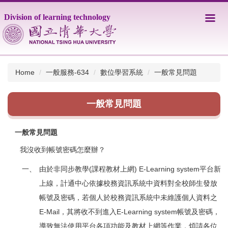
Jump
Division of learning technology
to
the
main
content
block
Home
一般服務-634
數位學習系統
一般常見問題
一般常見問題
一般常見問題
我沒收到帳號密碼怎麼辦？
一、
由於非同步教學(課程教材上網) E-Learning system平台新
上線，計通中心依據校務資訊系統中資料對全校師生發放
帳號及密碼，若個人於校務資訊系統中未維護個人資料之
E-Mail，其將收不到進入E-Learning system帳號及密碼，
導致無法使用平台各項功能及教材上網等作業，煩請各位