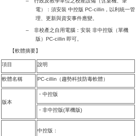
‒
行政及教學單位之校產設備（含桌機、筆
電）：須安裝
中控版
PC-
cillin
，以利統一管
理、更新
與資安事件
應變。
‒
非校產
之自用電腦：安裝 非
中控版
（單機
版）
PC-
cillin
即可。
【軟體摘要】
項目
說明
軟體名稱
PC-
cillin
（趨勢科技防毒軟體）
・中控版
版本
・非中控版
(
單機版
)
中控版
：